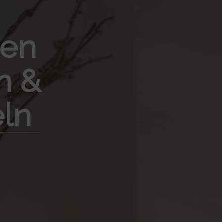
ien
n &
ln